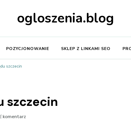
ogloszenia.blog
POZYCJONOWANIE
SKLEP Z LINKAMI SEO
PR
du szczecin
 szczecin
we
ć komentarz
wpisie