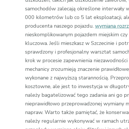
uszkodzeń, takich jak uszkodzenie zaworów,
samochodów zalecają określone interwały w
000 kilometrów lub co 5 lat eksploatacji, a
producenta naszego pojazdu.
wymiana rozrz
nieskomplikowanym pojazdem miejskim czy 
kluczowa. Jeśli mieszkasz w Szczecinie i po
sprawdzony i profesjonalny warsztat samo
krok w procesie zapewnienia niezawodności
mechanicy zrozumieją znaczenie prawidłowej
wykonane z najwyższą starannością. Przepr
kosztowne, ale jest to inwestycja w długo
należy bagatelizować tego zadania ani go p
nieprawidłowo przeprowadzonej wymiany m
napraw. Warto także pamiętać, że konserwac
należy regularnie wykonywać w ramach utr