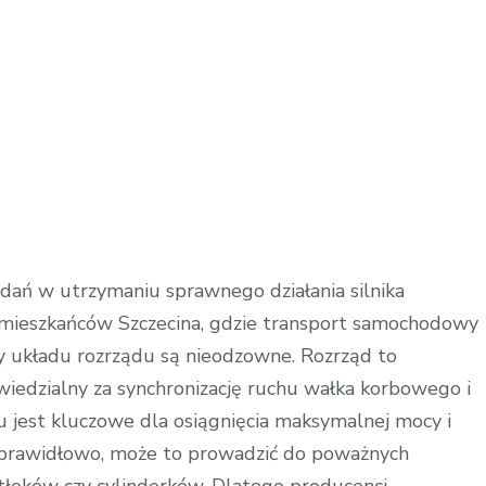
wymiana
rozrządu
szczecin
dań w utrzymaniu sprawnego działania silnika
ieszkańców Szczecina, gdzie transport samochodowy
y układu rozrządu są nieodzowne. Rozrząd to
iedzialny za synchronizację ruchu wałka korbowego i
u jest kluczowe dla osiągnięcia maksymalnej mocy i
ała prawidłowo, może to prowadzić do poważnych