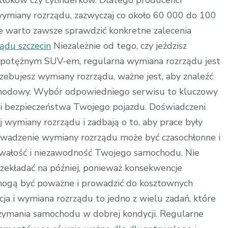
 tłoków czy cylinderków. Dlatego producenci
ymiany rozrządu, zazwyczaj co około 60 000 do 100
le warto zawsze sprawdzić konkretne zalecenia
ądu szczecin
Niezależnie od tego, czy jeździsz
potężnym SUV-em, regularna wymiana rozrządu jest
trzebujesz wymiany rozrządu, ważne jest, aby znaleźć
chodowy. Wybór odpowiedniego serwisu to kluczowy
 i bezpieczeństwa Twojego pojazdu. Doświadczeni
 wymiany rozrządu i zadbają o to, aby prace były
owadzenie wymiany rozrządu może być czasochłonne i
trwałość i niezawodność Twojego samochodu. Nie
rzekładać na później, ponieważ konsekwencje
ogą być poważne i prowadzić do kosztownych
ja i wymiana rozrządu to jedno z wielu zadań, które
zymania samochodu w dobrej kondycji. Regularne