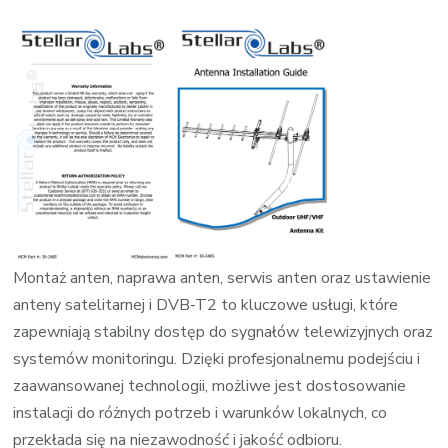
wpisie
Ustawia
anten
do
odbioru
radiow
Montaż anten, naprawa anten, serwis anten oraz ustawienie
anteny satelitarnej i DVB-T2 to kluczowe usługi, które
zapewniają stabilny dostęp do sygnałów telewizyjnych oraz
systemów monitoringu. Dzięki profesjonalnemu podejściu i
zaawansowanej technologii, możliwe jest dostosowanie
instalacji do różnych potrzeb i warunków lokalnych, co
przekłada się na niezawodność i jakość odbioru.