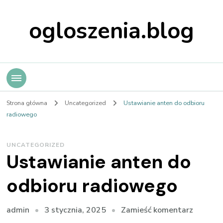
ogloszenia.blog
Strona główna
Uncategorized
Ustawianie anten do odbioru
radiowego
UNCATEGORIZED
Ustawianie anten do
odbioru radiowego
we
3 stycznia, 2025
Zamieść komentarz
admin