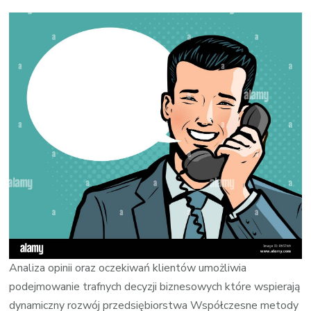
wpisie
Skutec
metod
badań
klient
Analiza opinii oraz oczekiwań klientów umożliwia
podejmowanie trafnych decyzji biznesowych które wspierają
dynamiczny rozwój przedsiębiorstwa Współczesne metody