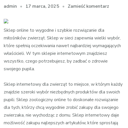
we
17 marca, 2025
Zamieść komentarz
admin
wpisie
Sklep
interne
Sklep online to wygodne i szybkie rozwiązanie dla
–
miłośników zwierząt. Sklep w sieci zapewnia wielki wybór,
Niezbęd
które spełnią oczekiwania nawet najbardziej wymagających
akcesori
właścicieli. W tym sklepie internetowym znajdziesz
dla
wszystko, czego potrzebujesz, by zadbać o zdrowie
Twojego
swojego pupila.
pupila
Sklep internetowy dla zwierząt to miejsce, w którym każdy
znajdzie szeroki wybór niezbędnych produktów dla swoich
pupili. Sklep zoologiczny online to doskonałe rozwiązanie
dla tych, którzy chcą wygodnie zrobić zakupy dla swojego
zwierzaka, nie wychodząc z domu. Sklep internetowy daje
możliwość zakupu najlepszych artykułów, które sprostają