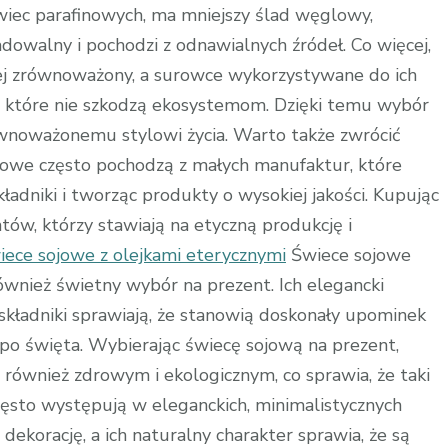
wiec parafinowych, ma mniejszy ślad węglowy,
dowalny i pochodzi z odnawialnych źródeł. Co więcej,
iej zrównoważony, a surowce wykorzystywane do ich
 które nie szkodzą ekosystemom. Dzięki temu wybór
ównoważonemu stylowi życia. Warto także zwrócić
ojowe często pochodzą z małych manufaktur, które
kładniki i tworząc produkty o wysokiej jakości. Kupując
ów, którzy stawiają na etyczną produkcję i
iece sojowe z olejkami eterycznymi
Świece sojowe
ównież świetny wybór na prezent. Ich elegancki
 składniki sprawiają, że stanowią doskonały upominek
, po święta. Wybierając świecę sojową na prezent,
również zdrowym i ekologicznym, co sprawia, że taki
zęsto występują w eleganckich, minimalistycznych
ekorację, a ich naturalny charakter sprawia, że są