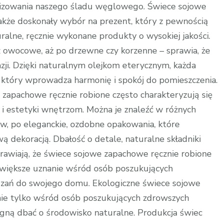
lizowania naszego śladu węglowego. Świece sojowe
akże doskonały wybór na prezent, który z pewnością
alne, ręcznie wykonane produkty o wysokiej jakości.
owocowe, aż po drzewne czy korzenne – sprawia, że
ji. Dzięki naturalnym olejkom eterycznym, każda
, który wprowadza harmonię i spokój do pomieszczenia.
 zapachowe ręcznie robione często charakteryzują się
i estetyki wnętrzom. Można je znaleźć w różnych
ów, po eleganckie, ozdobne opakowania, które
wą dekoracją. Dbałość o detale, naturalne składniki
prawiają, że świece sojowe zapachowe ręcznie robione
z większe uznanie wśród osób poszukujących
iązań do swojego domu. Ekologiczne świece sojowe
nie tylko wśród osób poszukujących zdrowszych
ragną dbać o środowisko naturalne. Produkcja świec