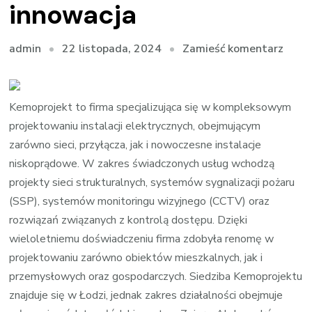
innowacja
we
22 listopada, 2024
Zamieść komentarz
admin
wpisi
Proje
elekt
Kemoprojekt to firma specjalizująca się w kompleksowym
–
projektowaniu instalacji elektrycznych, obejmującym
precy
zarówno sieci, przyłącza, jak i nowoczesne instalacje
bezp
niskoprądowe. W zakres świadczonych usług wchodzą
inno
projekty sieci strukturalnych, systemów sygnalizacji pożaru
(SSP), systemów monitoringu wizyjnego (CCTV) oraz
rozwiązań związanych z kontrolą dostępu. Dzięki
wieloletniemu doświadczeniu firma zdobyła renomę w
projektowaniu zarówno obiektów mieszkalnych, jak i
przemysłowych oraz gospodarczych. Siedziba Kemoprojektu
znajduje się w Łodzi, jednak zakres działalności obejmuje