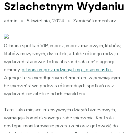
Szlachetnym Wydaniu
we
5 kwietnia, 2024
Zamieść komentarz
admin
wpisie
Profesj
Ochron
Ochrona spotkań VIP, imprez, imprez masowych, klubów,
Bankie
klubów muzycznych, dyskotek, a także różnego rodzaju
Bezpie
wydarzeń stanowi istotny obszar działalności agencji
w
ochrony.
ochrona imprez rodzinnych np. ,,osiemnastki”
Szlach
Agencje te są nieodłącznym elementem zapewniającym
Wydani
bezpieczeństwo podczas różnorodnych spotkań oraz
wydarzeń, niezależnie od ich charakteru.
Targi, jako miejsce intensywnych działań biznesowych,
wymagają kompleksowego zabezpieczenia. Kontrola
dostępu, monitorowanie przestrzeni oraz gotowość do