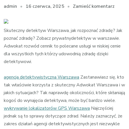
we
16 czerwca, 2025
Zamieść komentarz
admin
wpisie
Poleca
Adwok
Skuteczny detektyw Warszawa, jak rozpoznać zdradę? Jak
Warsz
poznać zdradę? Zobacz prywatnydetektyw w warszawie.
Co
Adwokat rozwód cennik to polecane usługi w niskiej cenie
może
dla wszystkich tych którzy udowodnią zdradę dzięki
być
detektywowi.
dowo
zdrady
agencja detektywistyczna Warszawa
Zastanawiasz się, kto
tak właściwie korzysta z skuteczny Adwokat Warszawa i w
jakich sytuacjach? Tak naprawdę okoliczności, które skłaniają
kogoś do wynajęcia detektywa, może być bardzo wiele.
wykrywanie lokalizatorów GPS Warszawa
Najczęściej
jednak są to sprawy dotyczące zdrad. Należy zaznaczyć, że
zakres działań agencji detektywistycznych jest niezwykle