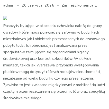
we
20 czerwca, 2026
Zamieść komentarz
admin
wpisie
Pluskw
karalu
Pasożyty bytujące w otoczeniu człowieka należą do grupy
i
owadów, które mogą pojawiać się zarówno w budynkach
prusak
mieszkalnych, jak i obiektach przeznaczonych do czasowego
w
pobytu ludzi. Ich obecność jest analizowana przez
środo
specjalistów zajmujących się zagadnieniami higieny
miejsk
środowiskowej oraz kontroli szkodników. W dużych
miastach, takich jak Warszawa, przypadki występowania
pluskiew mogą dotyczyć różnych rodzajów nieruchomości,
niezależnie od wieku budynku czy jego przeznaczenia.
Zjawisko to jest związane między innymi z mobilnością ludzi,
częstym przemieszczaniem się przedmiotów oraz specyfiką
środowiska miejskiego.