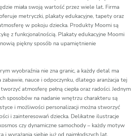
ędzie miała swoją wartość przez wiele lat. Firma
oferuje metryczki, plakaty edukacyjne, tapety oraz
 atmosferę w pokoju dziecka. Produkty Moomi są
ykę z funkcjonalnością. Plakaty edukacyjne Moomi
anowią piękny sposób na upamiętnienie
rym wyobraźnia nie zna granic, a każdy detal ma
a zabawie, nauce i odpoczynku, dlatego aranżacja tej
i tworzyć atmosferę pełną ciepła oraz radości. Jednym
zych sposobów na nadanie wnętrzu charakteru są
styce i możliwości personalizacji można stworzyć
i i zainteresowań dziecka. Delikatne ilustracje
y kosmos czy dynamiczne samochody – każdy motyw
a i wyrażania siebie już od najmłodszych lat.