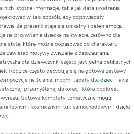
nich istotne informacje, takie jak data urodzenia,
projektować w taki sposób, aby odpowiadały
wia, że prezent staje się unikalny i pełen emocji.
a na przywitanie dziecka na świecie, zarówno dla
óżne style, które można dopasować do charakteru
że zawierać motywy związane z dinozaurami,
ryczka dla dziewczynki często jest pełna delikatnych
jek. Rodzice często decydują się na gotowe zestawy
kompozycje na ścianie.
moomi tapety dla dzieci
Takie
etycznej, przemyślanej dekoracji, która podkreśli
go wyrazu. Gotowe komplety tematyczne mogą
wami leśnymi, kosmicznymi lub samochodowymi, dzięki
owo.
ieci to wyjątkowy sposób na stworzenie przestrzeni, w