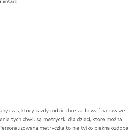
we
mentarz
wpisie
Metryczki
dla
noworodka
–
jak
dobrać
idealny
prezent
any czas, który każdy rodzic chce zachować na zawsze.
nie tych chwil są metryczki dla dzieci, które można
Personalizowana metryczka to nie tylko piękna ozdoba