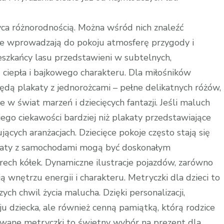
wyca różnorodnością. Można wśród nich znaleźć
tóre wprowadzają do pokoju atmosferę przygody i
 mieszkańcy lasu przedstawieni w subtelnych,
ciepła i bajkowego charakteru. Dla miłośników
 plakaty z jednorożcami – pełne delikatnych różów,
 w świat marzeń i dziecięcych fantazji. Jeśli maluch
jego ciekawości bardziej niż plakaty przedstawiające
ujących aranżacjach. Dziecięce pokoje często stają się
akaty z samochodami mogą być doskonałym
rech kółek. Dynamiczne ilustracje pojazdów, zarówno
ją wnętrzu energii i charakteru. Metryczki dla dzieci to
h chwil życia malucha. Dzięki personalizacji,
ju dziecka, ale również cenną pamiątką, którą rodzice
wane metryczki to świetny wybór na prezent dla