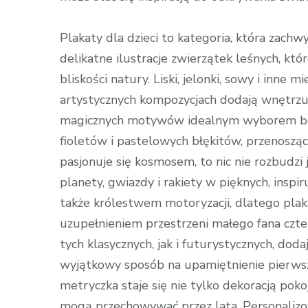
Plakaty dla dzieci to kategoria, która zach
delikatne ilustracje zwierzątek leśnych, k
bliskości natury. Liski, jelonki, sowy i inne
artystycznych kompozycjach dodają wnętrzu 
magicznych motywów idealnym wyborem będą
fioletów i pastelowych błękitów, przenoszące
pasjonuje się kosmosem, to nic nie rozbudzi 
planety, gwiazdy i rakiety w pięknych, inspir
także królestwem motoryzacji, dlatego pl
uzupełnieniem przestrzeni małego fana czte
tych klasycznych, jak i futurystycznych, doda
wyjątkowy sposób na upamiętnienie pierwszyc
metryczka staje się nie tylko dekoracją poko
mogą przechowywać przez lata. Personalizo