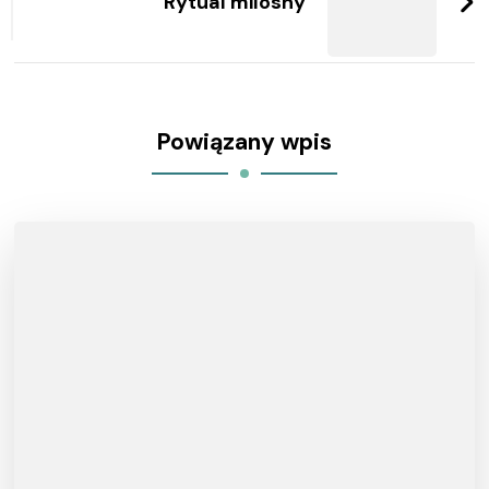
Rytual milosny
Powiązany wpis