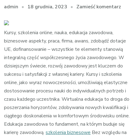
we
18 grudnia, 2023
Zamieść komentarz
admin
wpisie
Kursy
Biznes
Kursy, szkolenia online, nauka, edukacja zawodowa,
Klucz
biznesowe aspekty, praca, firma, awans, zdobądź dotacje
do
UE, dofinansowanie – wszystkie te elementy stanowią
Skutec
integralną część współczesnego życia zawodowego. W
Konkur
dzisiejszym świecie, rozwój zawodowy jest kluczem do
sukcesu i satysfakcji z własnej kariery. Kursy i szkolenia
online, jako wyraz nowoczesności, umożliwiają elastyczne
dostosowanie procesu nauki do indywidualnych potrzeb i
czasu każdego uczestnika. Wirtualna edukacja to droga do
poszerzania horyzontów, zdobywania nowych kwalifikacji i
ciągłego doskonalenia w komfortowym środowisku online.
Edukacja zawodowa to fundament, na którym buduje się
karierę zawodową.
szkolenia biznesowe
Bez względu na