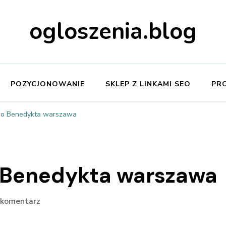
ogloszenia.blog
POZYCJONOWANIE
SKLEP Z LINKAMI SEO
PR
ego Benedykta warszawa
o Benedykta warszawa
we
 komentarz
wpisie