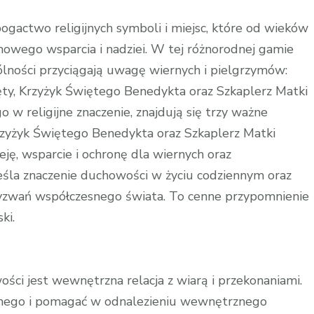
krzyżyk
świętego
bogactwo religijnych symboli i miejsc, które od wieków
Benedykta
howego wsparcia i nadziei. W tej różnorodnej gamie
warszawa
ólności przyciągają uwagę wiernych i pielgrzymów:
ty, Krzyżyk Świętego Benedykta oraz Szkaplerz Matki
 w religijne znaczenie, znajdują się trzy ważne
zyżyk Świętego Benedykta oraz Szkaplerz Matki
ję, wsparcie i ochronę dla wiernych oraz
śla znaczenie duchowości w życiu codziennym oraz
yzwań współczesnego świata. To cenne przypomnienie
ki.
ci jest wewnętrzna relacja z wiarą i przekonaniami.
lnego i pomagać w odnalezieniu wewnętrznego