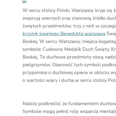
W sercu stolicy Polski, Warszawy, kryje się 
inspirują wiernych oraz stanowią źródło duc
świętych przedmiotów, trzy z nich w szczeg
krzyżyk świętego Benedykta warszawa
Świę
Boskiej. W sercu Warszawy, miejsca bogatego
symbole: Cudowny Medalik Duch Święty, Kr
Boskiej. Te duchowe przedmioty niosą nadzie
pielgrzymów. Obecność tych symboli podkre
przypomina o duchowej opiece w obliczu w
o wartości wiary i ducha w sercu stolicy Pols
Należy podkreślić, że fundamentem duchowoś
Symbole mogą pełnić rolę wsparcia menta