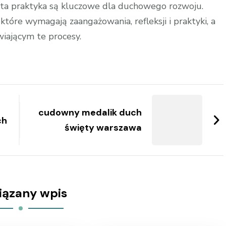
bista praktyka są kluczowe dla duchowego rozwoju.
óre wymagają zaangażowania, refleksji i praktyki, a
iającym te procesy.
cudowny medalik duch
ch
święty warszawa
iązany wpis