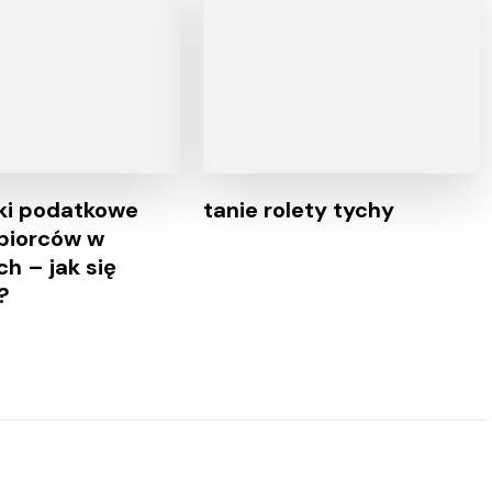
ki podatkowe
tanie rolety tychy
biorców w
h – jak się
?