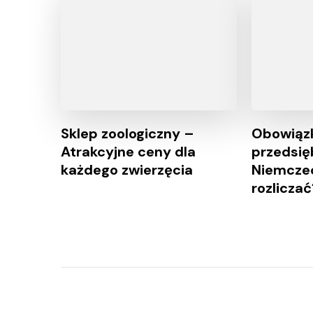
Sklep zoologiczny –
Obowiąz
Atrakcyjne ceny dla
przedsię
każdego zwierzęcia
Niemczec
rozliczać