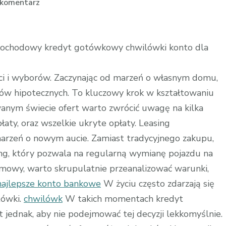
we
 komentarz
wpisie
Konto
Dla
mochodowy kredyt gotówkowy chwilówki konto dla
Dziecka:
Inwestycja
ści i wyborów. Zaczynając od marzeń o własnym domu,
w
tów hipotecznych. To kluczowy krok w kształtowaniu
Finansową
wanym świecie ofert warto zwrócić uwagę na kilka
Przyszłość
łaty, oraz wszelkie ukryte opłaty. Leasing
arzeń o nowym aucie. Zamiast tradycyjnego zakupu,
ng, który pozwala na regularną wymianę pojazdu na
mowy, warto skrupulatnie przeanalizować warunki,
najlepsze konto bankowe
W życiu często zdarzają się
tówki.
chwilówk
W takich momentach kredyt
jednak, aby nie podejmować tej decyzji lekkomyślnie.