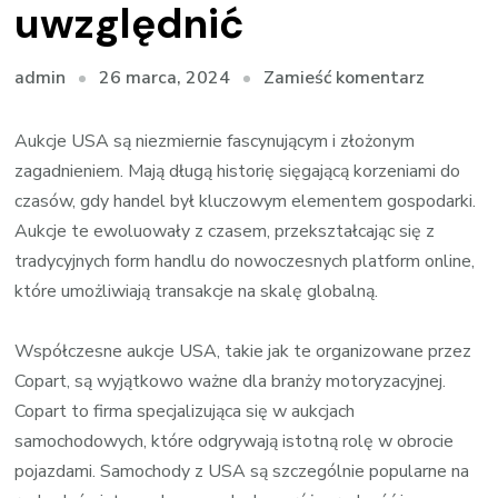
uwzględnić
we
26 marca, 2024
Zamieść komentarz
admin
wpisie
Akcyza
Aukcje USA są niezmiernie fascynującym i złożonym
na
zagadnieniem. Mają długą historię sięgającą korzeniami do
auta
czasów, gdy handel był kluczowym elementem gospodarki.
z
Aukcje te ewoluowały z czasem, przekształcając się z
USA:
tradycyjnych form handlu do nowoczesnych platform online,
Dodatk
które umożliwiają transakcje na skalę globalną.
podatek,
który
Współczesne aukcje USA, takie jak te organizowane przez
trzeba
Copart, są wyjątkowo ważne dla branży motoryzacyjnej.
uwzględ
Copart to firma specjalizująca się w aukcjach
samochodowych, które odgrywają istotną rolę w obrocie
pojazdami. Samochody z USA są szczególnie popularne na