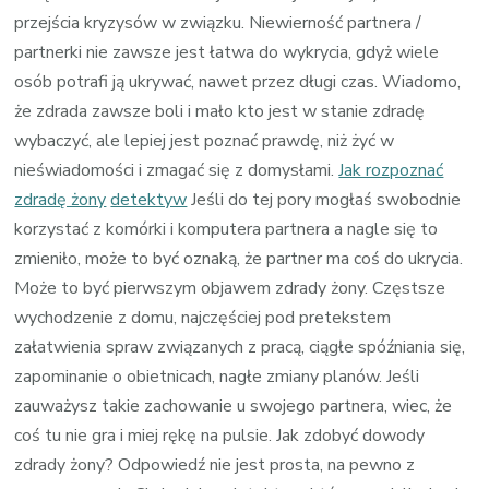
przejścia kryzysów w związku. Niewierność partnera /
partnerki nie zawsze jest łatwa do wykrycia, gdyż wiele
osób potrafi ją ukrywać, nawet przez długi czas. Wiadomo,
że zdrada zawsze boli i mało kto jest w stanie zdradę
wybaczyć, ale lepiej jest poznać prawdę, niż żyć w
nieświadomości i zmagać się z domysłami.
Jak rozpoznać
zdradę żony
detektyw
Jeśli do tej pory mogłaś swobodnie
korzystać z komórki i komputera partnera a nagle się to
zmieniło, może to być oznaką, że partner ma coś do ukrycia.
Może to być pierwszym objawem zdrady żony. Częstsze
wychodzenie z domu, najczęściej pod pretekstem
załatwienia spraw związanych z pracą, ciągłe spóźniania się,
zapominanie o obietnicach, nagłe zmiany planów. Jeśli
zauważysz takie zachowanie u swojego partnera, wiec, że
coś tu nie gra i miej rękę na pulsie. Jak zdobyć dowody
zdrady żony? Odpowiedź nie jest prosta, na pewno z