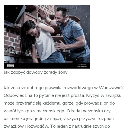
wpisie
Adwok
Warsz
rozwód
cennik
Jak zdobyć dowody zdrady żony
Jak znaleźć dobrego prawnika rozwodowego w Warszawie?
Odpowiedź na to pytanie nie jest prosta. Kryzys w związku
może przytrafić się każdemu, gorzej gdy prowadzi on do
współżycia pozamałżeńskiego. Zdrada małżeńska czy
partnerska jest jedną z najczęstszych przyczyn rozpadu
związków i rozwodów. To jeden z najtrudniejszych do