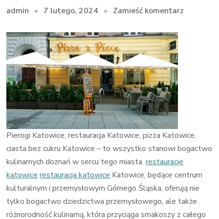
we
7 lutego, 2024
Zamieść komentarz
admin
wpisie
Restaura
w
Katowica
Miejsca,
Które
Kuszą
Smakiem
Pierogi Katowice, restauracja Katowice, pizza Katowice,
ciasta bez cukru Katowice – to wszystko stanowi bogactwo
kulinarnych doznań w sercu tego miasta.
restauracje
katowice
restauracja katowice
Katowice, będące centrum
kulturalnym i przemysłowym Górnego Śląska, oferują nie
tylko bogactwo dziedzictwa przemysłowego, ale także
różnorodność kulinarną, która przyciąga smakoszy z całego