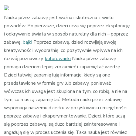
wpisi
Nauka
przez
Nauka przez zabawę jest ważna i skuteczna z wielu
zabaw
powodów. Po pierwsze, dzieci uczą się poprzez eksplorację
gry
i odkrywanie świata w sposób naturalny dla nich – poprzez
dla
zabawę.
bajki
Poprzez zabawę, dzieci rozwijają swoją
dzieci
kreatywność i wyobraźnię, co pozytywnie wpływa na ich
rozwój poznawczy.
kolorowanki
Nauka przez zabawę
pomaga dzieciom lepiej zrozumieć i zapamiętać wiedzę.
Dzieci łatwiej zapamiętują informacje, kiedy są one
przedstawione w formie gry lub zabawy, ponieważ
wówczas ich uwaga jest skupiona na tym, co robią, a nie na
tym, co muszą zapamiętać. Metoda nauki przez zabawę
wspomaga naszemu dziecku w pozyskiwaniu umiejętności
poprzez zabawę i eksperymentowanie. Dzieci, które uczą
się poprzez zabawę, są dużo bardziej zainteresowane i
angażują się w proces uczenia się. Taka nauka jest również