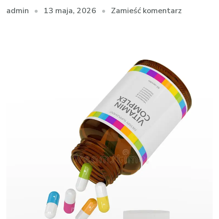
we
13 maja, 2026
Zamieść komentarz
admin
wpisie
Nature’s
Sunshine
Products
–
jakość
i
doświadc