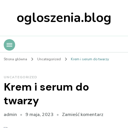
ogloszenia.blog
Strona główna
Uncategorized
Krem i serum do twarzy
UNCATEGORIZED
Krem i serum do
twarzy
we
9 maja, 2023
Zamieść komentarz
admin
wpisie