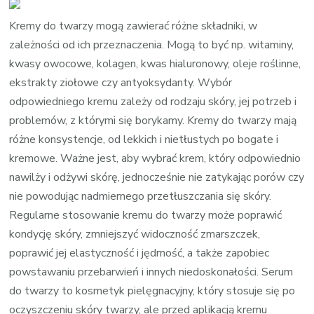
Krem
i
Kremy do twarzy mogą zawierać różne składniki, w
serum
zależności od ich przeznaczenia. Mogą to być np. witaminy,
do
kwasy owocowe, kolagen, kwas hialuronowy, oleje roślinne,
twarzy
ekstrakty ziołowe czy antyoksydanty. Wybór
odpowiedniego kremu zależy od rodzaju skóry, jej potrzeb i
problemów, z którymi się borykamy. Kremy do twarzy mają
różne konsystencje, od lekkich i nietłustych po bogate i
kremowe. Ważne jest, aby wybrać krem, który odpowiednio
nawilży i odżywi skórę, jednocześnie nie zatykając porów czy
nie powodując nadmiernego przetłuszczania się skóry.
Regularne stosowanie kremu do twarzy może poprawić
kondycję skóry, zmniejszyć widoczność zmarszczek,
poprawić jej elastyczność i jędrność, a także zapobiec
powstawaniu przebarwień i innych niedoskonałości. Serum
do twarzy to kosmetyk pielęgnacyjny, który stosuje się po
oczyszczeniu skóry twarzy, ale przed aplikacją kremu