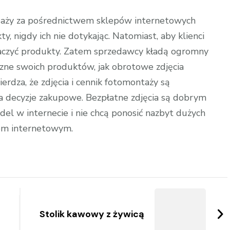
cennik
zdjęć
daży za pośrednictwem sklepów internetowych
produktowych
, nigdy ich nie dotykając. Natomiast, aby klienci
obaczyć produkty. Zatem sprzedawcy kładą ogromny
zne swoich produktów, jak obrotowe zdjęcia
rdza, że zdjęcia i cennik fotomontaży są
decyzje zakupowe. Bezpłatne zdjęcia są dobrym
el w internecie i nie chcą ponosić nazbyt dużych
lem internetowym.
Stolik kawowy z żywicą