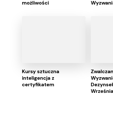
możliwości
Wyzwani
Kursy sztuczna
Zwalczan
inteligencja z
Wyzwani
certyfikatem
Dezynsekc
Wrześni