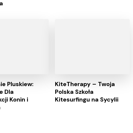
a
ie Pluskiew:
KiteTherapy – Twoja
e Dla
Polska Szkoła
ji Konin i
Kitesurfingu na Sycylii
a