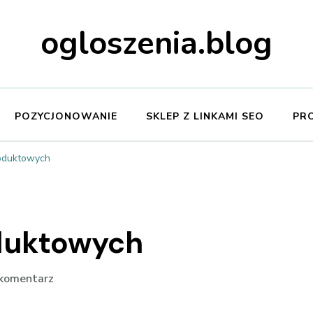
ogloszenia.blog
POZYCJONOWANIE
SKLEP Z LINKAMI SEO
PR
roduktowych
oduktowych
we
 komentarz
wpisie